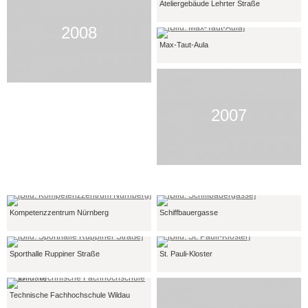
Ateliergebäude Lehrter Straße
2008
Max-Taut-Aula
2007
Kompetenzzentrum Nürnberg
Schiffbauergasse
Sporthalle Ruppiner Straße
St. Pauli-Kloster
Technische Fachhochschule Wildau