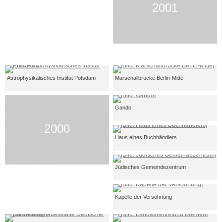
2001
Astrophysikalisches Institut Potsdam
Marschallbrücke Berlin-Mitte
Gando
2000
Haus eines Buchhändlers
Jüdisches Gemeindezentrum
Kapelle der Versöhnung