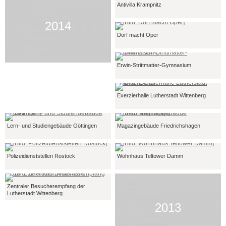
Antivilla Krampnitz
2014
Dorf macht Oper
Erwin-Strittmatter-Gymnasium
Exerzierhalle Lutherstadt Wittenberg
Lern- und Studiengebäude Göttingen
Magazingebäude Friedrichshagen
Polizeidienststellen Rostock
Wohnhaus Teltower Damm
Zentraler Besucherempfang der
Lutherstadt Wittenberg
2013