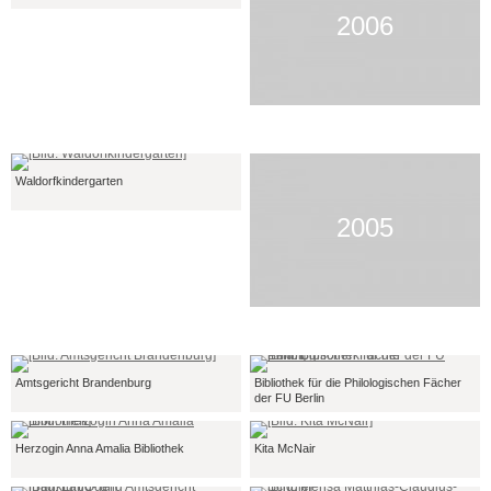
2006
Waldorfkindergarten
2005
Amtsgericht Brandenburg
Bibliothek für die Philologischen Fächer
der FU Berlin
Herzogin Anna Amalia Bibliothek
Kita McNair