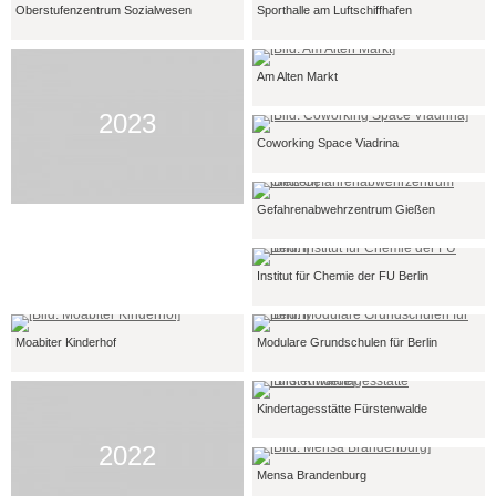
Oberstufenzentrum Sozialwesen
Sporthalle am Luftschiffhafen
Am Alten Markt
2023
Coworking Space Viadrina
Gefahrenabwehrzentrum Gießen
Institut für Chemie der FU Berlin
Moabiter Kinderhof
Modulare Grundschulen für Berlin
Kindertagesstätte Fürstenwalde
2022
Mensa Brandenburg