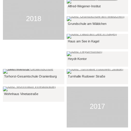
Alfred-Wegener-Institut
2018
Grundschule am Wäldchen
Haus am See in Kagel
Heydt-Kontor
Torhorst-Gesamtschule Oranienburg
Turnhalle Rudower Straße
Wohnhaus Vinetastraße
2017