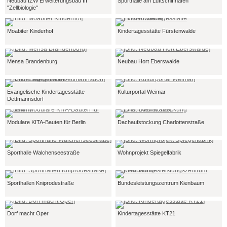
Neubau IZW Erweiterungsbau III
Sporthalle am Luftschiffhafen
"Zellbiologie"
Moabiter Kinderhof
Kindertagesstätte Fürstenwalde
Mensa Brandenburg
Neubau Hort Eberswalde
Evangelische Kindertagesstätte
Kulturportal Weimar
Dettmannsdorf
Modulare KITA-Bauten für Berlin
Dachaufstockung Charlottenstraße
Sporthalle Walchenseestraße
Wohnprojekt Spiegelfabrik
Sporthallen Kniprodestraße
Bundesleistungszentrum Kienbaum
Dorf macht Oper
Kindertagesstätte KT21