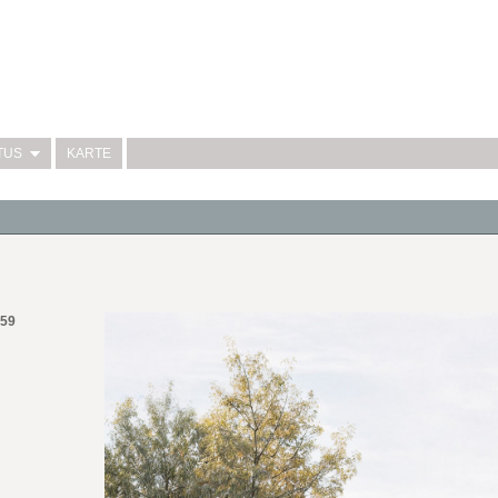
TUS
KARTE
559