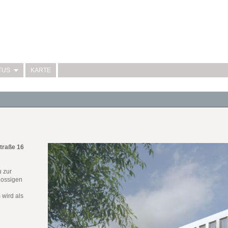
TUS
KARTE
traße 16
 zur
hossigen
 wird als