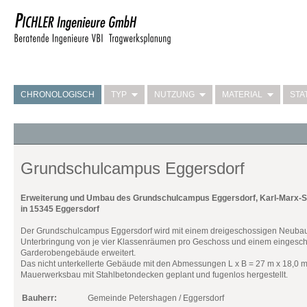
CHRONOLOGISCH
TYP
NUTZUNG
MATERIAL
STA
Grundschulcampus Eggersdorf
Erweiterung und Umbau des Grundschulcampus Eggersdorf, Karl-Marx-S
in 15345 Eggersdorf
Der Grundschulcampus Eggersdorf wird mit einem dreigeschossigen Neubau
Unterbringung von je vier Klassenräumen pro Geschoss und einem eingesc
Garderobengebäude erweitert.
Das nicht unterkellerte Gebäude mit den Abmessungen L x B = 27 m x 18,0 m
Mauerwerksbau mit Stahlbetondecken geplant und fugenlos hergestellt.
Bauherr:
Gemeinde Petershagen / Eggersdorf