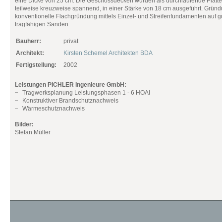
eine Dicke von 25 cm. Die Geschossdecken wurden als durchlaufende Platte
teilweise kreuzweise spannend, in einer Stärke von 18 cm ausgeführt. Gründ
konventionelle Flachgründung mittels Einzel- und Streifenfundamenten auf g
tragfähigen Sanden.
Bauherr:
privat
Architekt:
Kirsten Schemel Architekten BDA
Fertigstellung:
2002
Leistungen PICHLER Ingenieure GmbH:
Tragwerksplanung Leistungsphasen 1 - 6 HOAI
Konstruktiver Brandschutznachweis
Wärmeschutznachweis
Bilder:
Stefan Müller