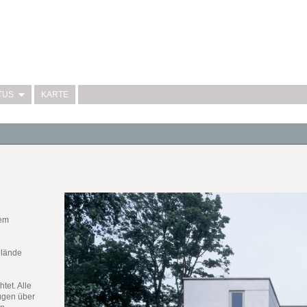
TUS
KARTE
nem
elände
tet. Alle
ügen über