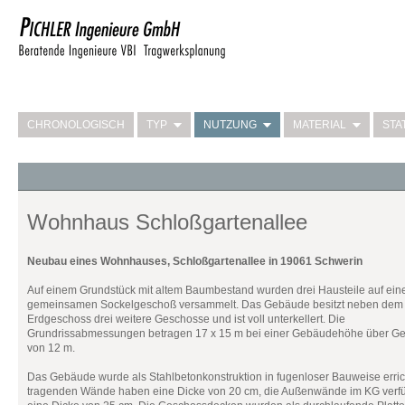
CHRONOLOGISCH
TYP
NUTZUNG
MATERIAL
STA
Wohnhaus Schloßgartenallee
Neubau eines Wohnhauses, Schloßgartenallee in 19061 Schwerin
Auf einem Grundstück mit altem Baumbestand wurden drei Hausteile auf ei
gemeinsamen Sockelgeschoß versammelt. Das Gebäude besitzt neben dem
Erdgeschoss drei weitere Geschosse und ist voll unterkellert. Die
Grundrissabmessungen betragen 17 x 15 m bei einer Gebäudehöhe über G
von 12 m.
Das Gebäude wurde als Stahlbetonkonstruktion in fugenloser Bauweise errich
tragenden Wände haben eine Dicke von 20 cm, die Außenwände im KG verf