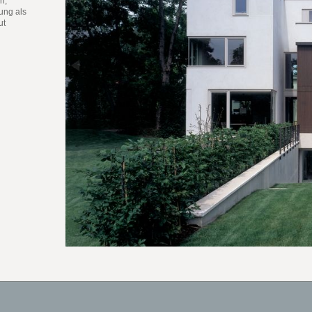
n,
ung als
ut