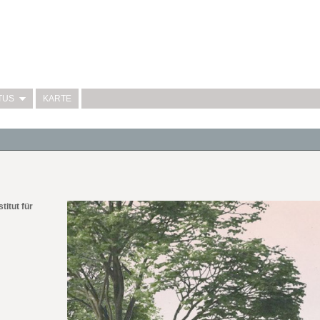
TUS
KARTE
itut für