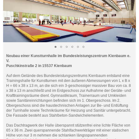
Neubau einer Kunstturnhalle im Bundesleistungszentrum Kienbaum e.
V.
Puschkinstraße 2 in 15537 Kienbaum
Auf dem Gelände des Bundesleistungszentrums Kienbaum entstand eine
Trainingshalle für Kunstturnen mit den äußeren Abmessungen von L x B x
H = 66 x 38 x 13 m, an die sich ein 3-geschossiger massiver Bau von ca. 8
x 38 x 13 m anschließt und im Erdgeschoss zur Aufnahme der Geräte- und
Krafttrainingsräume dient. Gymnastikraum, Trainerraum und Umkleiden
sowie Sanitäreinrichtungen befinden sich im 1. Obergeschoss. Im 2.
Obergeschoss sind die haustechnischen Anlagen zur Be- und Entlüftung
der Turnhalle sowie Technikräume für Heizung und Sanitär untergebracht.
Die Fassade besteht aus Stahlbeton-Sandwichelementen.
Das Dachtragwerk der Halle überspannt stützenfrei eine lichte Fläche von
65 x 36 m. Zwei querspannende Stahlfachwerkträger mit einer statischen
Höhe von nur 3 m nehmen die schlanken längsspannenden