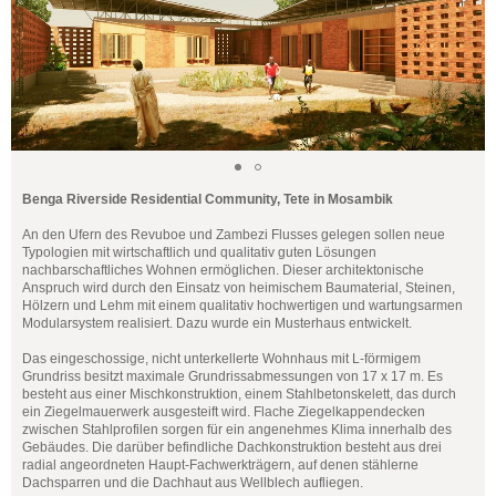
Benga Riverside Residential Community, Tete in Mosambik
An den Ufern des Revuboe und Zambezi Flusses gelegen sollen neue
Typologien mit wirtschaftlich und qualitativ guten Lösungen
nachbarschaftliches Wohnen ermöglichen. Dieser architektonische
Anspruch wird durch den Einsatz von heimischem Baumaterial, Steinen,
Hölzern und Lehm mit einem qualitativ hochwertigen und wartungsarmen
Modularsystem realisiert. Dazu wurde ein Musterhaus entwickelt.
Das eingeschossige, nicht unterkellerte Wohnhaus mit L-förmigem
Grundriss besitzt maximale Grundrissabmessungen von 17 x 17 m. Es
besteht aus einer Mischkonstruktion, einem Stahlbetonskelett, das durch
ein Ziegelmauerwerk ausgesteift wird. Flache Ziegelkappendecken
zwischen Stahlprofilen sorgen für ein angenehmes Klima innerhalb des
Gebäudes. Die darüber befindliche Dachkonstruktion besteht aus drei
radial angeordneten Haupt-Fachwerkträgern, auf denen stählerne
Dachsparren und die Dachhaut aus Wellblech aufliegen.