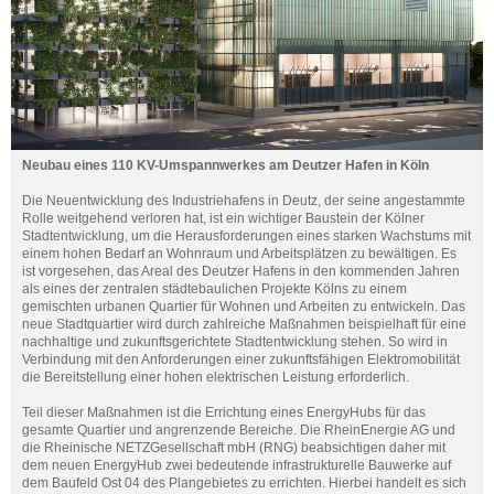
Neubau eines 110 KV-Umspannwerkes am Deutzer Hafen in Köln
Die Neuentwicklung des Industriehafens in Deutz, der seine angestammte
Rolle weitgehend verloren hat, ist ein wichtiger Baustein der Kölner
Stadtentwicklung, um die Herausforderungen eines starken Wachstums mit
einem hohen Bedarf an Wohnraum und Arbeitsplätzen zu bewältigen. Es
ist vorgesehen, das Areal des Deutzer Hafens in den kommenden Jahren
als eines der zentralen städtebaulichen Projekte Kölns zu einem
gemischten urbanen Quartier für Wohnen und Arbeiten zu entwickeln. Das
neue Stadtquartier wird durch zahlreiche Maßnahmen beispielhaft für eine
nachhaltige und zukunftsgerichtete Stadtentwicklung stehen. So wird in
Verbindung mit den Anforderungen einer zukunftsfähigen Elektromobilität
die Bereitstellung einer hohen elektrischen Leistung erforderlich.
Teil dieser Maßnahmen ist die Errichtung eines EnergyHubs für das
gesamte Quartier und angrenzende Bereiche. Die RheinEnergie AG und
die Rheinische NETZGesellschaft mbH (RNG) beabsichtigen daher mit
dem neuen EnergyHub zwei bedeutende infrastrukturelle Bauwerke auf
dem Baufeld Ost 04 des Plangebietes zu errichten. Hierbei handelt es sich