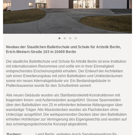
Neubau der Staatlichen Ballettschule und Schule für Artistik Berlin,
Erich-Weinert-Straße 103 in 10409 Berlin
Die staatliche Ballettschule und Schule für Artistik Berlin ist eine Institution
mit internationalem Renommee und sollte ein in ihrer Einmaligkeit
entsprechendes Erscheinungsbild erhalten. Der Entwurf der Architekten
sah einen Erweiterungsbau mit zehn Ballettsälen und Umkleideräumen
sowie ein neues Internatsgebäude vor. Ein Bestandsgebäude in
Plattenbauweise wurde für den Schulbetrieb saniert.
Alle neuen Gebäude wurden als Stahlbetonskelett-Konstruktionen mit
tragenden Innen- und Außenwänden ausgeführt. Grosse Spannweiten
über den Ballettsälen von 25 m erforderten teilweise Abfangungen über
wandartige Träger. Alle Massivdecken wurden als Flachdecken ohne
Unterzüge ausgeführt. Die weitspannenden Decken über den Ballettsälen
erhielten Hohlkörper zur Verringerung des Eigengewichts und wurden auf
das schwingungstechnische Konzept abgestimmt.
Bauherr:
Land Berlin, vertreten durch Senatsverwaltung für