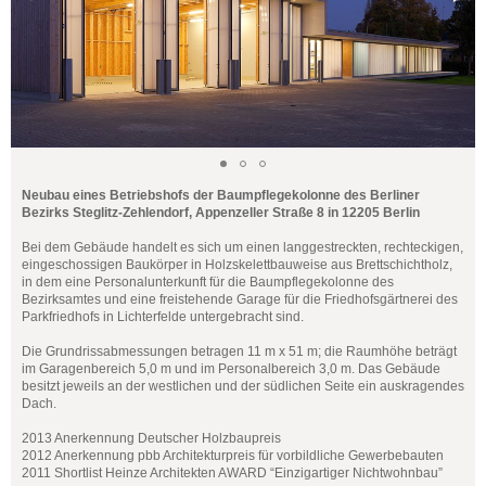
Neubau eines Betriebshofs der Baumpflegekolonne des Berliner
Bezirks Steglitz-Zehlendorf, Appenzeller Straße 8 in 12205 Berlin
Bei dem Gebäude handelt es sich um einen langgestreckten, rechteckigen,
eingeschossigen Baukörper in Holzskelettbauweise aus Brettschichtholz,
in dem eine Personalunterkunft für die Baumpflegekolonne des
Bezirksamtes und eine freistehende Garage für die Friedhofsgärtnerei des
Parkfriedhofs in Lichterfelde untergebracht sind.
Die Grundrissabmessungen betragen 11 m x 51 m; die Raumhöhe beträgt
im Garagenbereich 5,0 m und im Personalbereich 3,0 m. Das Gebäude
besitzt jeweils an der westlichen und der südlichen Seite ein auskragendes
Dach.
2013 Anerkennung Deutscher Holzbaupreis
2012 Anerkennung pbb Architekturpreis für vorbildliche Gewerbebauten
2011 Shortlist Heinze Architekten AWARD “Einzigartiger Nichtwohnbau”