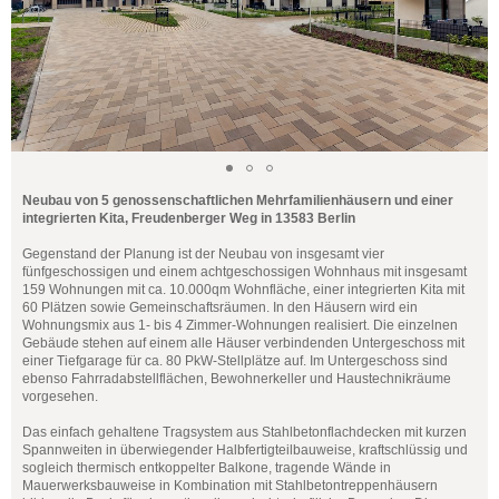
Neubau von 5 genossenschaftlichen Mehrfamilienhäusern und einer
integrierten Kita, Freudenberger Weg in 13583 Berlin
Gegenstand der Planung ist der Neubau von insgesamt vier
fünfgeschossigen und einem achtgeschossigen Wohnhaus mit insgesamt
159 Wohnungen mit ca. 10.000qm Wohnfläche, einer integrierten Kita mit
60 Plätzen sowie Gemeinschaftsräumen. In den Häusern wird ein
Wohnungsmix aus 1- bis 4 Zimmer-Wohnungen realisiert. Die einzelnen
Gebäude stehen auf einem alle Häuser verbindenden Untergeschoss mit
einer Tiefgarage für ca. 80 PkW-Stellplätze auf. Im Untergeschoss sind
ebenso Fahrradabstellflächen, Bewohnerkeller und Haustechnikräume
vorgesehen.
Das einfach gehaltene Tragsystem aus Stahlbetonflachdecken mit kurzen
Spannweiten in überwiegender Halbfertigteilbauweise, kraftschlüssig und
sogleich thermisch entkoppelter Balkone, tragende Wände in
Mauerwerksbauweise in Kombination mit Stahlbetontreppenhäusern