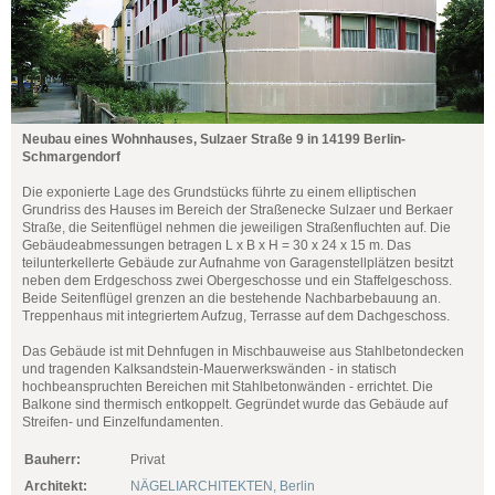
Neubau eines Wohnhauses, Sulzaer Straße 9 in 14199 Berlin-
Schmargendorf
Die exponierte Lage des Grundstücks führte zu einem elliptischen
Grundriss des Hauses im Bereich der Straßenecke Sulzaer und Berkaer
Straße, die Seitenflügel nehmen die jeweiligen Straßenfluchten auf. Die
Gebäudeabmessungen betragen L x B x H = 30 x 24 x 15 m. Das
teilunterkellerte Gebäude zur Aufnahme von Garagenstellplätzen besitzt
neben dem Erdgeschoss zwei Obergeschosse und ein Staffelgeschoss.
Beide Seitenflügel grenzen an die bestehende Nachbarbebauung an.
Treppenhaus mit integriertem Aufzug, Terrasse auf dem Dachgeschoss.
Das Gebäude ist mit Dehnfugen in Mischbauweise aus Stahlbetondecken
und tragenden Kalksandstein-Mauerwerkswänden - in statisch
hochbeanspruchten Bereichen mit Stahlbetonwänden - errichtet. Die
Balkone sind thermisch entkoppelt. Gegründet wurde das Gebäude auf
Streifen- und Einzelfundamenten.
Bauherr:
Privat
Architekt:
NÄGELIARCHITEKTEN, Berlin