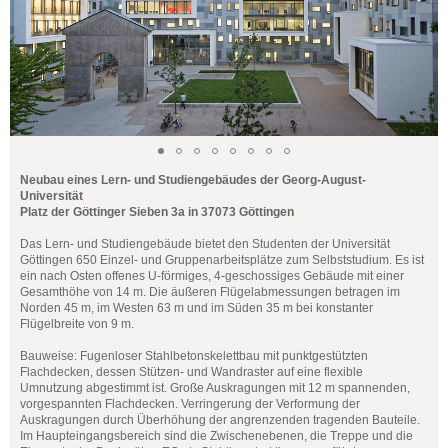
Neubau eines Lern- und Studiengebäudes der Georg-August-
Universität
Platz der Göttinger Sieben 3a in 37073 Göttingen
Das Lern- und Studiengebäude bietet den Studenten der Universität
Göttingen 650 Einzel- und Gruppenarbeitsplätze zum Selbststudium. Es ist
ein nach Osten offenes U-förmiges, 4-geschossiges Gebäude mit einer
Gesamthöhe von 14 m. Die äußeren Flügelabmessungen betragen im
Norden 45 m, im Westen 63 m und im Süden 35 m bei konstanter
Flügelbreite von 9 m.
Bauweise: Fugenloser Stahlbetonskelettbau mit punktgestützten
Flachdecken, dessen Stützen- und Wandraster auf eine flexible
Umnutzung abgestimmt ist. Große Auskragungen mit 12 m spannenden,
vorgespannten Flachdecken. Verringerung der Verformung der
Auskragungen durch Überhöhung der angrenzenden tragenden Bauteile.
Im Haupteingangsbereich sind die Zwischenebenen, die Treppe und die