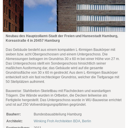
Neubau des Hauptzollamt-Stadt der Freien und Hansestadt Hamburg,
Koreastraße 4 in 20457 Hamburg
Das Gebäude besteht aus einem kompakten L-förmigen Baukörper mit
sieben bzw. acht Obergeschossen und einem Untergeschoss. Die
Abmessungen betragen im Grundriss 30 x 60 m bei einer Höhe von 27 m.
Das Untergeschoss stellt ein Sondergeschoss hinsichtlich seiner
maßlichen Ausformung dar, das Gebäude wird auf die gesamte
Grundrissfläche von 30 x 60 m gestreckt: Aus dem L-förmigen Baukörper
entwickelt sich ein fast rechteckiger Grundriss, welcher die Tiefgarage mit
50 Stellplätzen aufnimmt.
Bauweise: Stahlbeton-Skelettbau mit Flachdecken und wandartigen
Trägern. Die Wände wurden in Ortbeton, die Decken teilweise als
Fertigteile hergestellt. Das Untergeschoss wurde in WU-Bauweise errichtet
und ist auf 250 Vollverdrängungspfählen gegründet.
Bauherr:
Bundesbauabteilung Hamburg
Architekt:
Winking Froh Architekten BDA, Berlin