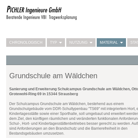
CHRONOLOGISCH
TYP
NUTZUNG
MATERIAL
STA
Grundschule am Wäldchen
Sanierung und Erweiterung Schulcampus Grundschule am Wäldchen, Ott
Grotewohl-Ring 69 in 15344 Strausberg
Der Schulcampus Grundschule am Wäldchen, bestehend aus einem
Grundschulgebäude vom DDR-Schultypenbau "TS69" mit integriertem Hort, e
Kindertagesstätte sowie einer Sporthalle, soll umgebaut und erweitert werden
dem Ziel, den künftigen räumlichen und veränderten funktionalen Anforderu
Schul-, Hort- und Kindertagesstättenbetriebes besser gerecht zu werden. A
sind Anforderungen an den Brandschutz und die Barrierefreiheit in den
Bestandsgebäuden umzusetzen.