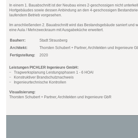
In einem 1. Bauabschnitt ist der Neubau eines 2-geschossigen nicht unterkel
Hortgebäudes sowie dessen Anbindung an den 4-geschossigen Bestandsrie
laufendem Betrieb vorgesehen.
Im anschließenden 2. Bauabschnitt wird das Bestandsgebäude saniert und we
eine Aula / Mehrzweckraum mit Ausgabeküche erweitert.
Bauherr:
Stadt Strausberg
Architekt:
Thorsten Schubert + Partner, Architekten und Ingenieure 
Fertigstellung:
2020
Leistungen PICHLER Ingenieure GmbH:
Tragwerksplanung Leistungsphasen 1 - 6 HOAI
Konstruktiver Brandschutznachweis
Ingenieurtechnische Kontrollen
Visualisierung:
Thorsten Schubert + Partner, Architekten und Ingenieure GbR