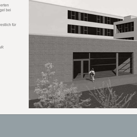
lerten
gel bei
stlich für
GbR