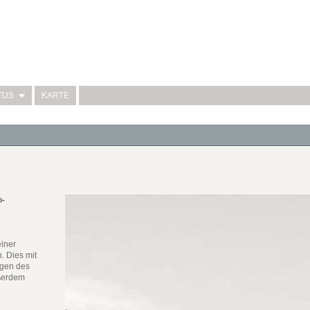
TUS
KARTE
o-
iner
. Dies mit
ngen des
ußerdem