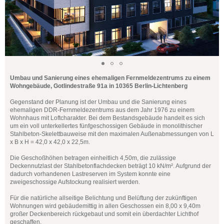
Umbau und Sanierung eines ehemaligen Fernmeldezentrums zu einem
Wohngebäude, Gotlindestraße 91a in 10365 Berlin-Lichtenberg
Gegenstand der Planung ist der Umbau und die Sanierung eines
ehemaligen DDR-Fernmeldezentrums aus dem Jahr 1976 zu einem
Wohnhaus mit Loftcharakter. Bei dem Bestandsgebäude handelt es sich
um ein voll unterkellertes fünfgeschossigen Gebäude in monolithischer
Stahlbeton-Skelettbauweise mit den maximalen Außenabmessungen von L
x B x H = 42,0 x 42,0 x 22,5m.
Die Geschoßhöhen betragen einheitlich 4,50m, die zulässige
Deckennutzlast der Stahlbetonflachdecken beträgt 10 kN/m². Aufgrund der
dadurch vorhandenen Lastreserven im System konnte eine
zweigeschossige Aufstockung realisiert werden.
Für die natürliche allseitige Belichtung und Belüftung der zukünftigen
Wohnungen wird gebäudemittig in allen Geschossen ein 8,00 x 9,40m
großer Deckenbereich rückgebaut und somit ein überdachter Lichthof
geschaffen.