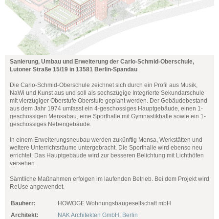
Sanierung, Umbau und Erweiterung der Carlo-Schmid-Oberschule,
Lutoner Straße 15/19 in 13581 Berlin-Spandau
Die Carlo-Schmid-Oberschule zeichnet sich durch ein Profil aus Musik,
NaWi und Kunst aus und soll als sechszügige Integrierte Sekundarschule
mit vierzügiger Oberstufe Oberstufe geplant werden. Der Gebäudebestand
aus dem Jahr 1974 umfasst ein 4-geschossiges Hauptgebäude, einen 1-
geschossigen Mensabau, eine Sporthalle mit Gymnastikhalle sowie ein 1-
geschossiges Nebengebäude.
In einem Erweiterungsneubau werden zukünftig Mensa, Werkstätten und
weitere Unterrichtsräume untergebracht. Die Sporthalle wird ebenso neu
errichtet. Das Hauptgebäude wird zur besseren Belichtung mit Lichthöfen
versehen.
Sämtliche Maßnahmen erfolgen im laufenden Betrieb. Bei dem Projekt wird
ReUse angewendet.
Bauherr:
HOWOGE Wohnungsbaugesellschaft mbH
Architekt:
NAK Architekten GmbH, Berlin