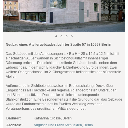
Neubau eines Ateliergebäudes, Lehrter Straße 57 in 10557 Berlin
Das Gebäude mit den Abmessungen L x B x H = 25 x 12,5 x 12,5 m ist mit
einschaligen Außenwänden in Sichtbetonqualität mit innenseitiger
Dämmung errichtet. Das nicht unterkellerte Gebäude besitzt neben dem
Erdgeschoss, in dem sich Bildarchiv, Bibliothek und Büro befinden, zwei
weitere Obergeschosse. Im 2. Obergeschoss befindet sich das stützenfreie
Atelier.
Außenwände in Sichtbetonbauweise mit Bretterschalung, Decke über
Erdgeschoss als Flachdecke auf regelmäßig angeordneten Unterzügen
und Stahlbetonstützen, Dachdecke als leichte, unterspannte
Stahlkonstruktion. Eine Besonderheit stellt die Gründung dar: das Gebäude
wurde auf Fundamenten eines im Zweiten Weltkrieg zerstörten
Vorgängerbaus des preußischen Militärs gegründet.
Bauherr:
Katharina Grosse, Berlin
Architekt:
Augustin und Frank Architekten, Berlin